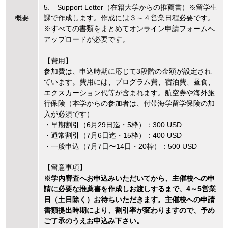
5. Support Letter（在籍大学からの推薦書）※留学生
概要
課で作成します。作成には３～４営業日程必要です。
※すべての書類をまとめてオンライン申請フォームへ
アップロードが必要です。
【費用】
参加費は、申込時期に応じて3段階の金額が設定され
ています。費用には、プログラム費、宿泊費、昼食、
エクスカーション代等が含まれます。航空券や海外旅
行保険（本学からの参加者は、付帯海学留学保険の加
入が必須です）
・早期割引（6月29日迄・5枠）：300 USD
・通常割引（7月6日迄・15枠）：400 USD
・一般申込（7月7日〜14日・20枠）：500 USD
【留意事項】
※学内審査へお申込みいただいてから、主催校への申
請に必要な推薦書を作成しお渡しするまで、
4～5営業
日（土日除く）
お待ちいただきます。主催校への申請
書類提出時期により、割引率が変わりますので、予め
ご了承のうえお申込み下さい。