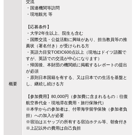
交流
・国連機関等訪問
・現地観光 等
【応募条件】
・大学2年生以上、院生も含む
・国際交流・公益活動に興味があり、担当教員等の推
薦状（署名付き）が受けられる方
・英語力目安TOEIC600点以上（現地はドイツ語圏で
すが、英語での交流が中心になります）
・帰国後、本財団の機関紙に掲載するレポートの提出
が必須
・原則日本国籍を有する、又は日本での生活を基盤と
概要
し、継続し続ける方
【参加費用】80,000円（参加費に含まれるもの：往復
航空券代金・現地滞在費用・旅行保険代）
※本学からの参加者は、付帯海学留学保険（参加者負
担）への加入が必要
※宿泊はエヤップの所有する宿泊ホテル等、朝食付き
※上記以外の費用は自己負担