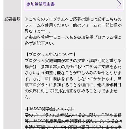
参加希望理由書
必要書類
※こちらのプログラムへご応募の際には必ずこちらの
フォームを使用ください（他のフォームと一部仕様が
異なります）。
※参加を希望するコース名を参加希望プログラム欄に
必ず追記下さい。
【プログラム申込について】
プログラム実施期間が本学の授業・試験期間と重なる
場合は、参加者本人の責任において学習に支障をきた
さないよう調整可能なことが申し込みの条件となりま
す。なお、科目履修をする、しないにかかわらず、当
該プログラムに参加することを理由に、他の履修科目
の欠席に対して特別な措置を求めることはできませ
ん。
【JASSO奨学金について】
⓶のプログラムにお申込みの場合に限り、GPAや国籍
等、JASSO協定派遣の申請要件を満たしている場合は
申請が可能ですが、学内審査の翌日（6/17）までに申