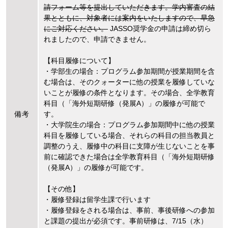
請フォーム等を提出していただきます。学内審査の結
果とともに、対象者には案内をいたしますので、早急
にご対応ください。
JASSO奨学金の申請は締め切ら
れましたので、申請できません。
【科目履修について】
・学部生の場合：プログラム参加期間が授業期間を含
む場合は、そのクォーターに他の授業を履修していな
いことが履修の条件となります。その場合、全学教育
科目（「海外短期研修（発展A）」の履修が可能で
備考
す。
・大学院生の場合：プログラム参加期間中に他の授業
科目を履修している場合、それらの科目の担当教員と
調整のうえ、履修中の科目に支障が生じないことを事
前に確認できた場合は全学教育科目（「海外短期研修
（発展A）」の履修が可能です。
【その他】
・履修登録は留学生課で行います
・履修登録をされる場合は、事前、事後研修への参加
と課題の提出が必須です。事前研修は、7/15（水）