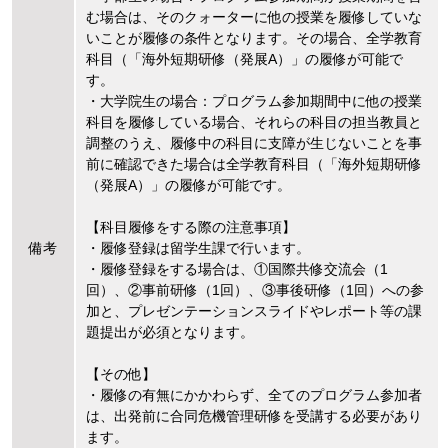
む場合は、そのクォーターに他の授業を履修していな
いことが履修の条件となります。その場合、全学教育
科目（「海外短期研修（発展A）」の履修が可能で
す。
・大学院生の場合：プログラム参加期間中に他の授業
科目を履修している場合、それらの科目の担当教員と
調整のうえ、履修中の科目に支障が生じないことを事
前に確認できた場合は全学教育科目（「海外短期研修
（発展A）」の履修が可能です。
【科目履修をする際の注意事項】
備考
・履修登録は留学生課で行います。
・履修登録をする場合は、①国際共修交流会（1
回）、②事前研修（1回）、③事後研修（1回）への参
加と、プレゼンテーションスライドやレポート等の課
題提出が必須となります。
【その他】
・履修の有無にかかわらず、全てのプログラム参加者
は、出発前に合同危機管理研修を受講する必要があり
ます。