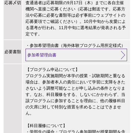
応募〆切
査通過者は応募期限の9月17日（木）までに各自主催
機関へ直接ご応募ください（応募は郵送です。応募方
法や応募に必要な書類等は必ず事前にウェブサイトの
応募要項でご確認ください）。10月中旬から友愛によ
る選考が行われ、11月中旬に選考結果が発表される予
定です。
・参加希望理由書（海外体験プログラム用所定様式）
必要書類
参加希望理由書
【プログラム申込について】
プログラム実施期間が本学の授業・試験期間と重なる
場合は、参加者本人の責任において学習に支障をきた
さないよう調整可能なことが申し込みの条件となりま
す。なお、科目履修をする、しないにかかわらず、当
該プログラムに参加することを理由に、他の履修科目
の欠席に対して特別な措置を求めることはできませ
ん。
【科目履修について】
・学部生の場合：プログラム参加期間が授業期間を含