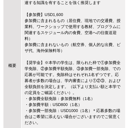
連する知識を有することを強く推奨します
【参加費】USD1,600
参加費に含まれるもの（居住費、現地での交通費、授
業料、ワークショップで使用する教材、プログラムに
関連するスケジュール内の食費、空港への往復送迎
料）
参加費に含まれないもの（航空券、個人的な出費、ビ
ザ代、海外保険料等）
【奨学金】※本学の学生は、限られた枠で①参加費全
概要
学免除、②参加費半額免除、③参加費一部免除、での
応募が可能です。免除枠はそれぞれ1名ずつです。応
募者が多数の場合は、学内審査により①②③、および
全額負担を決定します。（以下より支払い額と本学で
の定員をご確認ください）。
・参加費全額免除：参加費無料（1名）
・参加費半額：USD800（1名）
・参加費一部免除：USD1000（1名）＊応募多数の場
合はご希望に添えない場合がございますのでご留意く
ださい。