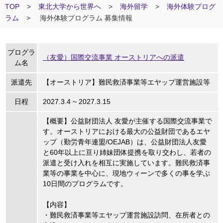
TOP
>
東北大学から世界へ
>
海外留学
>
海外体験プログ
ラム
>
海外体験プログラム 募集情報
プログラ
（友愛）国際交流事業 オーストリアへの派遣
ム名
派遣先
【オーストリア】難民救済事業等エヤップ運営施設等
日程
2027.3.4 ~ 2027.3.15
【概要】公益財団法人 友愛が主催する国際交流事業で
す。オーストリアにおける最大の公益財団であるエヤ
ップ（勤労青年連盟/OEJAB）は、公益財団法人友愛
と60年以上に亘り姉妹団体提携を取り交わし、若者の
派遣と受け入れを相互に実施しています。難民救済事
業等の事業を中心に、現地ウィーンで多くの事を学ぶ
10日間のプログラムです。
【内容】
・難民救済事業等エヤップ運営施設訪問、在所者との