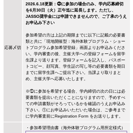
2026.6.18更新：⓶に参加の場合のみ、学内応募締切
を6月30日（火）正午迄に延長します。ただし、
JASSO奨学金には申請できませんので、ご了承のうえ
お申込み下さい
参加希望の方は上記の期限までに以下に記載の必要書
類と共に「現地開催型：海外体験プログラム・ショー
応募〆切
トプログラム参加希望登録」画面よりお申込みくださ
い。学内審査の後、主催大学への登録フォームを留学
生課より送ります。登録フォームを記入し、パスポー
トコピー、顔写真、学生証の写し等の必要書類を期日
までに留学生課へご提出下さい。当課より取りまと
め、主催大学へ応募いたします。
※⓵に参加を希望する場合、学内締切の次の日には必
要書類を提出いただくことになりますので、予めすべ
ての申請書類がそろっているかを確認のうえお申込み
下さい。①にお申込みいただいた場合は、ご参考まで
に学内審査前にRegistration Form をお送りします。
・参加希望理由書（海外体験プログラム用所定様式）