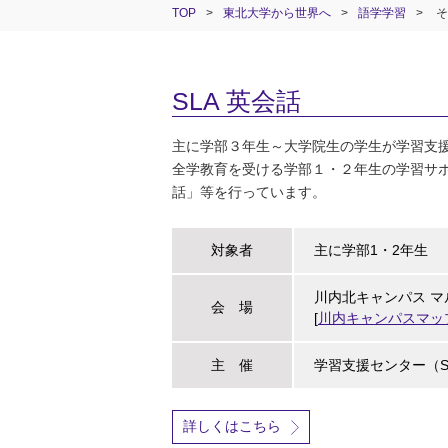
TOP
>
東北大学から世界へ
>
語学学習
>
そ
SLA 英会話
主に学部３年生～大学院生の学生が学習支援スタッフ「
全学教育を受ける学部１・２年生の学習サポ
話」等を行っています。
対象者
主に学部1・2年生
川内北キャンパス マ
会 場
[
川内キャンパスマップ
主 催
学習支援センター（S
詳しくはこちら