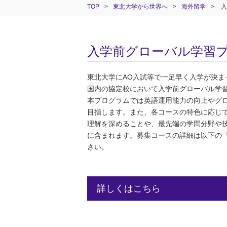
TOP
>
東北大学から世界へ
>
海外留学
>
入
入学前グローバル学習
東北大学にAO入試等で一足早く入学が決ま
国内の協定校において入学前グローバル学
本プログラムでは英語運用能力の向上やグ
目指します。また、各コースの特色に応じ
理解を深めることや、最先端の学問分野や
に含まれます。募集コースの詳細は以下の
さい。
詳しくはこちら