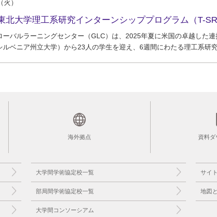
16（火）
ローバルラーニングセンター（GLC）は、2025年夏に米国の卓越した
シルベニア州立大学）から23人の学生を迎え、6週間にわたる理工系研究イ
海外拠点
資料ダ
大学間学術協定校一覧
サイ
部局間学術協定校一覧
地図
大学間コンソーシアム