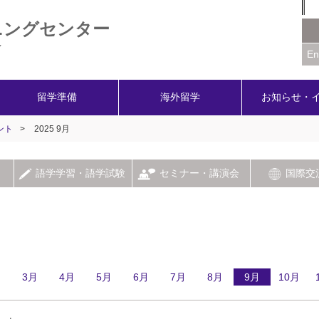
ニングセンター
Y
En
留学準備
海外留学
お知らせ・
ント
>
2025 9月
語学学習・語学試験
セミナー・講演会
国際交
月
3月
4月
5月
6月
7月
8月
9月
10月