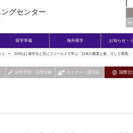
ニングセンター
Y
En
留学準備
海外留学
お知らせ・
ント
>
10/4(土) 留学生と共にフィールドで学ぶ「日本の農業と食、そして環
語学学習・語学試験
セミナー・講演会
国際交