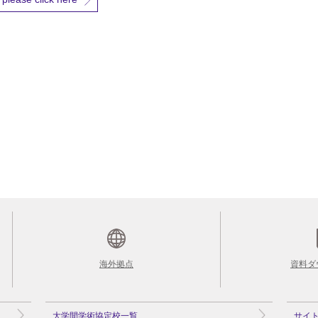
海外拠点
資料ダ
大学間学術協定校一覧
サイ