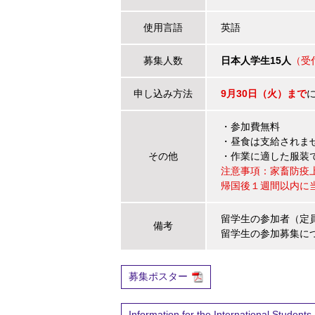
使用言語
英語
募集人数
日本人学生15人
（受
申し込み方法
9月30日（火）まで
・参加費無料
・昼食は支給されま
その他
・作業に適した服装
注意事項：家畜防疫
帰国後１週間以内に
留学生の参加者（定
備考
留学生の参加募集に
募集ポスター
Information for the International Students,