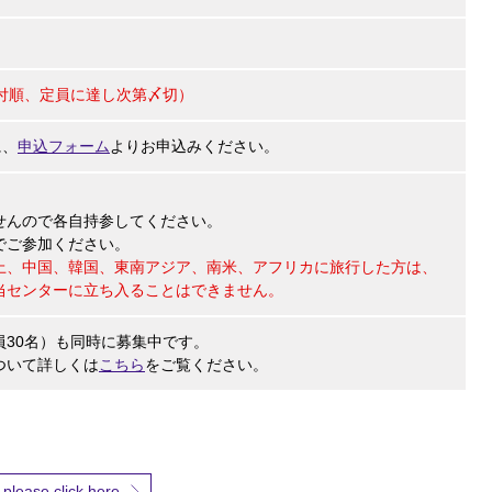
付順、定員に達し次第〆切）
に、
申込フォーム
よりお申込みください。
せんので各自持参してください。
でご参加ください。
上、中国、韓国、東南アジア、南米、アフリカに旅行した方は、
当センターに立ち入ることはできません。
員30名）も同時に募集中です。
ついて詳しくは
こちら
をご覧ください。
 please click here