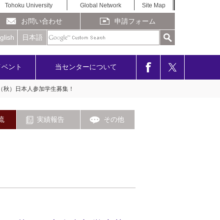
Tohoku University
Global Network
Site Map
お問い合わせ
申請フォーム
glish
日本語
イベント
当センターについて
境」（秋）日本人参加学生募集！
流
実績報告
その他