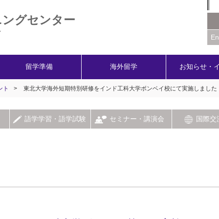
ニングセンター
Y
En
留学準備
海外留学
お知らせ・
ント
>
東北大学海外短期特別研修をインド工科大学ボンベイ校にて実施しました
語学学習・語学試験
セミナー・講演会
国際交