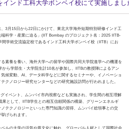
をインド工科大学ボンベイ校にて実施しまし
、3月15日から22日にかけて、東北大学海外短期特別研修インド工
産業に迫る」(IIT Bombay のプロジェクト名：2025 IITB-
m)を本学の大学間学術交流協定校であるインド工科大学ボンベイ校（IITB）にお
する素養を養い、海外大学への留学や国際共同大学院進学への機運を
から学部生・大学院生計10名が参加し、IITBの教授陣によるアン
気候変動、AI、データ科学などに関するセミナーや、イノベーショ
ノテクノロジー研究センターなどの研究施設訪問が行われました。
キングイベント、ムンバイ市内視察なども実施され、学生間の相互理解
成果として、IITB学生との相互信頼関係の構築、グリーンエネルギ
ナノテクノロジーといった専門知識の習得、ムンバイ総領事との交
が挙げられます。
レベルの大学の活気や異文化に触れ、グローバル人材として国際社会