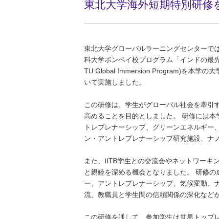
東北大学海外短期特別研修
東北大学グローバルラーニングセンターでは
科大学ボンベイ校プログラム「インドの最先端科学・
TU Global Immersion Progra
いて実施しました。
この研修は、学生がグローバル社会を牽引
高めることを目的としました。 研修には本学
トレプレナーシップ、グリーンエネルギー、
ン・アントレプレナーシップ研究施設、ナ
また、IITB学生との交流会やネットワー
と親睦を深める機会となりました。 研修の
ー、アントレプレナーシップ、気候変動、
流、教職員と学生間の信頼関係の深化など
この研修を通して、参加学生は世界トップ