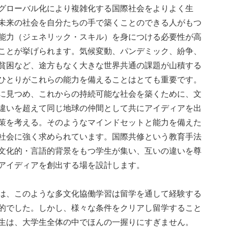
グローバル化により複雑化する国際社会をよりよく生
未来の社会を自分たちの手で築くことのできる人がもつ
能力（ジェネリック・スキル）を身につける必要性が高
ことが挙げられます。気候変動、パンデミック、紛争、
貧困など、途方もなく大きな世界共通の課題が山積する
ひとりがこれらの能力を備えることはとても重要です。
に見つめ、これからの持続可能な社会を築くために、文
違いを超えて同じ地球の仲間として共にアイディアを出
策を考える。そのようなマインドセットと能力を備えた
社会に強く求められています。国際共修という教育手法
文化的・言語的背景をもつ学生が集い、互いの違いを尊
アイディアを創出する場を設計します。
は、このような多文化協働学習は留学を通して経験する
的でした。しかし、様々な条件をクリアし留学すること
生は、大学生全体の中でほんの一握りにすぎません。