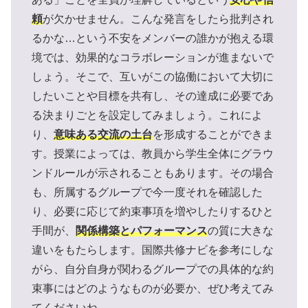
頼
が欠かせません。こんな発言をしたら批判され
るかな…という不安をメンバーの誰かが抱える環
境では、効果的なコラボレーションが進まないで
しょう。そこで、互いがこの協働において大切に
したいことや目標を共有し、その達成に必要であ
る決まりごとを設定してみましょう。これによ
り、
意味ある交流の土台
を形成することができま
す。授業によっては、教員から学生全体にグラウ
ンドルールが示されることもあります。その場合
も、所属するグループで今一度それを確認した
り、必要に応じて約束事項を増やしたりするひと
手間が、
関係構築とパフォーマンス
の質に大きな
違いをもたらします。国際共修ナビを参考にしな
がら、自分自身が関わるグループでの具体的な約
束事にはどのようなものが必要か、ぜひ考えてみ
てくださいね。